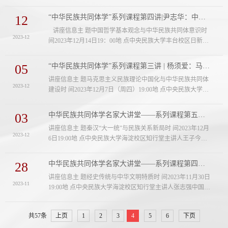
文科一级教授中国社科院学部委员主持人强世功中央民族大
院长、教授，中央四部委铸牢中...
学党委常委、副校长主 办中华民族共同体学院铸牢中华民族
12
“中华民族共同体学”系列课程第四讲|尹志华：中国哲学基本观念与中华民族共同体意识
共同体意识研究院协 办中央民族大学科研处主讲人简介赵汀
讲座信息主 题中国哲学基本观念与中华民族共同体意识时
阳，国家文科一级教授，中国社会科学院学部委员；美国博
2023-12
间2023年12月14日19：00地 点中央民族大学丰台校区日新楼
古睿研究院资深研究员；欧洲跨文化研究院学术委员。著有
204室主讲人尹志华中央民族大学哲学与宗教学学院院长、教
《一个或所有问题》《第一哲...
授主持人谢路军中央民族大学哲学与宗教学学院教授主 办中
05
“中华民族共同体学”系列课程第三讲 | 杨须爱：马克思主义民族理论中国化与中华民...
华民族共同体学院铸牢中华民族共同体意识研究院协 办哲学
讲座信息主 题马克思主义民族理论中国化与中华民族共同体
与宗教学学院主讲人简介尹志华，1972年生，湖南常宁人，
2023-12
建设时 间2023年12月7日（周四）19:00地 点中央民族大学丰
哲学博士。曾任中国道教协会中国道教文化研究所所长，现
台校区致远楼212室主讲人杨须爱中央民族大学民族学与社会
为中央民族大学哲学与宗教学...
学学院教授国家级重大人才工程青年人才主持人陈丽明中央
03
中华民族共同体学名家大讲堂——系列课程第五讲|王子今：秦汉“大一统”与民族关系...
民族大学民族学与社会学学院讲师主 办中华民族共同体学院
讲座信息主 题秦汉“大一统”与民族关系新局时 间2023年12月
铸牢中华民族共同体意识研究院协 办民族学与社会学学院主
2023-12
6日19:00地 点中央民族大学海淀校区知行堂主讲人王子今中
讲人简介杨须爱，中央民族大学民族学与社会学学院教授、
国人民大学荣誉一级教授中央民族大学特聘教授主持人强世
博士生导师，四部委铸牢中华...
功中央民族大学党委常委、副校长主 办中华民族共同体学院
28
中华民族共同体学名家大讲堂——系列课程第四讲|张志强：经史传统与中华文明特质
铸牢中华民族共同体意识研究院协 办中央民族大学科研处主
讲座信息主 题经史传统与中华文明特质时 间2023年11月30日
讲人简介王子今，中国人民大学荣誉一级教授，中央民族大
2023-11
19:00地 点中央民族大学海淀校区知行堂主讲人张志强中国社
学特聘教授，西北大学历史学院教授，中国秦汉史研究会顾
会科学院哲学所所长主持人强世功中央民族大学党委常委、
问。曾任北京大学历史学系兼...
副校长主 办中华民族共同体学院铸牢中华民族共同体意识研
共57条
上页
1
2
3
4
5
6
下页
究院协 办中央民族大学科研处主讲人简介张志强，中国社会