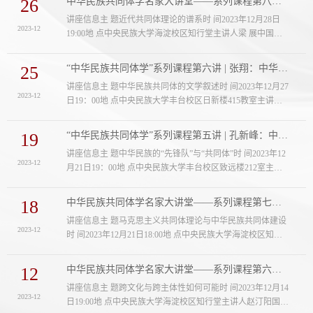
26
中华民族共同体学名家大讲堂——系列课程第八讲 | 梁展：近代共同体理论的谱系
委常委、副校长主办习近平文化思想研究中心中央民族大学
讲座信息主 题近代共同体理论的谱系时 间2023年12月28日
协同研究基地中央民族大学马克思主义学院协办中央民族大
2023-12
19:00地 点中央民族大学海淀校区知行堂主讲人梁 展中国社
学科研处中央民族大学期刊社主讲人简介韩庆祥，国家哲学
科院外国文学研究所副所长主持人强世功中央民族大学党委
社会科学一级教授，中央党校专家工...
常委、副校长主 办中华民族共同体学院铸牢中华民族共同体
25
“中华民族共同体学”系列课程第六讲 | 张翔：中华民族共同体的文学叙述
意识研究院协 办中央民族大学科研处主讲人简介 梁展，中国
讲座信息主 题中华民族共同体的文学叙述时 间2023年12月27
社会科学院外国文学研究所副所长，研究员。主要研究领域
2023-12
日19：00地 点中央民族大学丰台校区日新楼415教室主讲人
为比较文学和中西思想史和文化史。著有《颠覆与生存：德
张 翔中央民族大学文学院院长主持人杨 宁中央民族大学文学
国思想与鲁迅早期自我观念的形...
院副教授主 办中华民族共同体学院铸牢中华民族共同体意识
19
“中华民族共同体学”系列课程第五讲 | 孔新峰：中华民族的“先锋队”与“共同体”
研究院协 办文学院主讲人简介张翔，中央民族大学文学院院
讲座信息主 题中华民族的“先锋队”与“共同体”时 间2023年12
长，教授，主要从事十六世纪以降中国思想史与文学史研究
2023-12
月21日19：00地 点中央民族大学丰台校区致远楼212室主讲
和公共政策研究。已在《文学评论》《中国现代文学研究丛
人孔新峰中央民族大学马克思主义学院院长教授、博士生导
刊》《哲学动态》《中国哲学...
师主持人宫玉涛中央民族大学马克思主义学院教授、博士生
18
中华民族共同体学名家大讲堂——系列课程第七讲 | 王延中：马克思主义共同体理论与...
导师主 办中华民族共同体学院铸牢中华民族共同体意识研究
讲座信息主 题马克思主义共同体理论与中华民族共同体建设
院协 办马克思主义学院主讲人简介孔新峰，1980年生，山东
2023-12
时 间2023年12月21日18:00地 点中央民族大学海淀校区知行
曲阜人，孔子嫡系后裔第七十六代孙，北京大学政治学博
堂主讲人王延中中国社科院民族学与人类学研究所所长主持
士。现任中央民族大学马克思...
人强世功中央民族大学党委常委、副校长主 办中华民族共同
12
中华民族共同体学名家大讲堂——系列课程第六讲|赵汀阳：跨文化与跨主体性如何可能
体学院铸牢中华民族共同体意识研究院协 办中央民族大学科
讲座信息主 题跨文化与跨主体性如何可能时 间2023年12月14
研处主讲人简介王延中，中国社会科学院民族学与人类学研
2023-12
日19:00地 点中央民族大学海淀校区知行堂主讲人赵汀阳国家
究所所长、研究员，中国社会科学院大学社会与民族学院副