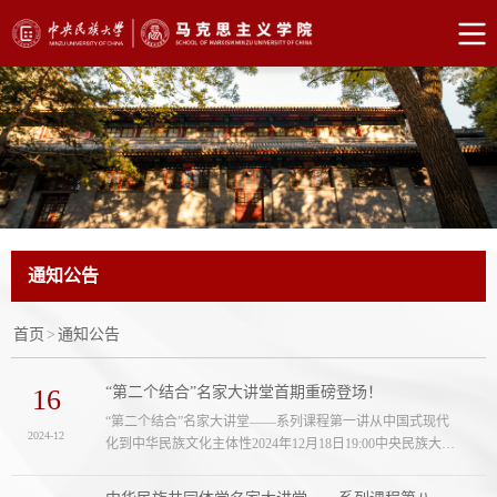
通知公告
首页
>
通知公告
16
“第二个结合”名家大讲堂首期重磅登场！
“第二个结合”名家大讲堂——系列课程第一讲从中国式现代
2024-12
化到中华民族文化主体性2024年12月18日19:00中央民族大学
文华楼一层报告厅主讲韩庆祥中共中央党校（国家行政学
院）国家哲学社会科学一级教授主持王雄军中央民族大学党