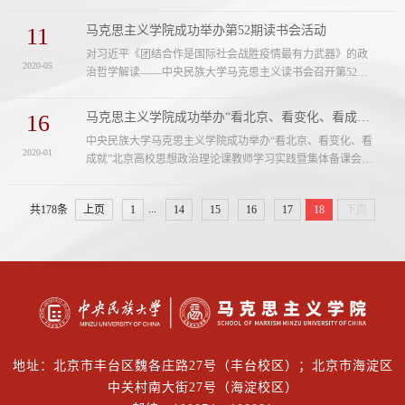
教学”集体备课活动按照北京市教工委的通知要求，为深入学
英主持。 会议开始，教授委员会代...
习《习近平对垃圾分类工作作出重要指示》（2019年6月），
11
马克思主义学院成功举办第52期读书会活动
贯彻落实《北京市生活垃圾分类治理行动计划（2017-
对习近平《团结合作是国际社会战胜疫情最有力武器》的政
2020）》，结合日常教学推动“垃圾分类”等生动实践融入到
2020-05
治哲学解读——中央民族大学马克思主义读书会召开第52次
备课和教学活动中，2020年5月17日下午中央民族大学马克思
研讨会2020年5月8日，中央民族大学马克思主义读书会（经
主义学院以视频会议方式开展了以...
典著作研究会）第52次研讨会以网络形式举行。中共北京市
16
马克思主义学院成功举办“看北京、看变化、看成就”北京高校思想政治理论 课教师学...
委教育工作委员会宣教处副处长安晶晶、“当代中国马克思主
中央民族大学马克思主义学院成功举办“看北京、看变化、看
义读书活动”共建单位北京互联网金融安全示范产业园党委书
2020-01
成就”北京高校思想政治理论​课教师学习实践暨集体备课会为
记张锋、中央民族大学马克思主义学院副院长邵士庆出席活
深入学习贯彻习近平总书记在学校思想政治理论课教师座谈
动。北京互联网金融安全示范产....
会上的重要讲话精神，进一步加强北京高校思政课教师队伍
...
共178条
上页
1
14
15
16
17
18
下页
建设，培养思政课教师六种素养，2020年1月9至10日，在北
京天湖国际会议酒店举办了为期两天的以“京华大地看小康”
为主题的北京高校思想政治理论课教师“看北京、看变化、看
成就”学习实践暨集体备....
地址：北京市丰台区魏各庄路27号（丰台校区）；北京市海淀区
中关村南大街27号（海淀校区）