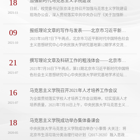
18
加强新时代马克思主义学院建设
书记、民大基地主任邹吉忠教授做专题报告。会议由新闻与
日前，校党委书记张京泽主持召开加强马克思主义学院建设
传播学院院长赵丽芳教授主持，马克思主义学院院长、民大
2021-11
现场办公会，深入贯彻落实中共中央办公厅《关于加强新时
基地常务副主任孙英教授作总结发言。来自马克思主义学
代马克思主义学院建设的意见》，并就进一步加强马克思主
院、法学院、国际教育学院、外国语学院...
义学院建设作出安排部署。党委副书记、校长郭广生，党委
09
报纸理论文章的写作与发表——北京市习近平新时代中国特色社会主义思想研究中心中...
副书记邹吉忠出席会议。张京泽指出，中共中央办公厅印发
2021年10月7日下午两点，北京市习近平新时代中国特色社会
《关于加强新时代马克思主义学院建设的意见》是以习近平
2021-10
主义思想研究中心中央民族大学研究基地第12期学术交流在
同志为核心的党中央在新时代加强马克思主义理论建设，推
中央民族大学北智楼515会议室召开。学校党委副书记、基地
进马克思主义中国化，丰富和发展当....
主任邹吉忠讲话，复旦大学中国研究院副研究员、观传媒体
21
撰写理论文章及科研工作的粗浅体会——北京市习近平新时代中国特色社会主义思想研...
公共事业部总监刘典作主旨报告，人民日报社《中国城市
2021年7月16日下午两点，第11期北京市习近平新时代中国特
报》记者胡安华、张永超，法学院副院长宋玲及教师邵六
2021-07
色社会主义思想研究中心中央民族大学研究基地学术论坛在
益、王帅做了交流发言。马克思主义学院院长、基地常务副
中央民族大学北智楼515会议室召开。论坛由中央民族大学马
主任孙英、马克思主义学院副院长邵士...
克思主义学院副院长邵士庆教授主持，中央民族大学马克思
16
马克思主义学院召开2021年人才培养工作会议
主义学院王金磊教授作主旨报告，学校党委副书记、基地主
为全面贯彻落实学校人才培养工作会议精神，切实提高人才
任邹吉忠及吴本健、王云芳、李晶、师英杰等基地研究人员
2021-07
培养质量，2021年7月16日上午，中央民族大学马克思主义学
参加本次论坛。 马克思主义学院副院长邵士庆教授主持在论
院在北智楼515会议室召开了2021年人才培养工作会议。学校
坛第一阶段，中央民族大学马克...
党委副书记邹吉忠，教务处副处长李琳，研究生院副院长唐
18
马克思主义学院成功举办集体备课会
莉，学生处副处长陈钧，校办副主任、校人才培养工作会联
中央民族大学马克思主义学院成功举办“小事情·大关注：将
络员冯慧想出席会议，马克思主义学院全体教职工以及学生
2020-05
北京市生活垃圾分类治理行动计划（2017-2020）融入思政课
代表参加会议。会议由马克思主义学院院长、党总支书记孙