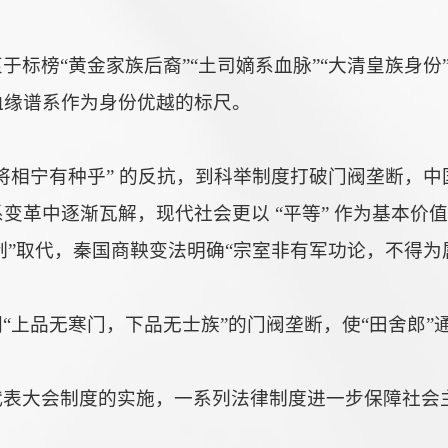
于标榜“黄金家族后裔”“土司嫡系血脉”“大清皇族身
血缘谱系作为身份优越的标尺。
将相宁有种乎” 的反抗，到科举制度打破门阀垄断，中
变革中逐渐瓦解，现代社会更以 “平等” 作为基本价
爵制”取代，秦国商鞅变法明确“宗室非有军功论，不得
“上品无寒门，下品无士族”的门阀垄断，使“田舍郎
代表大会制度的实施，一系列法律制度进一步保障社会