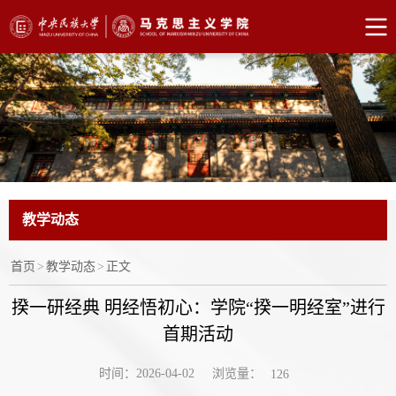
教学动态
首页
>
教学动态
>
正文
揆一研经典 明经悟初心：学院“揆一明经室”进行
首期活动
浏览量：
时间：2026-04-02
126