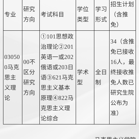
招生计划
研究
学位
学习
专业
考试科目
（含推
方向
类型
形式
免）
①101思想政
34（含推
治理论②201
免已接收
03050
英语一或202
00不
16人，最
0马克
俄语或203日
区分
学术
全日
终接收推
思主
语③621马克
研究
型
制
免人数已
义理
思主义基本
方向
研究生院
论
原理④822马
公布为
克思主义理
准）
论综合