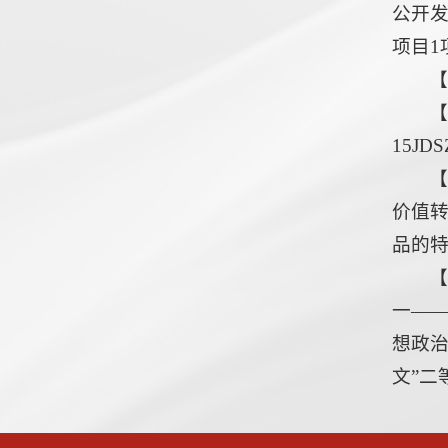
公开发
项目1
【
15JDS
价值转
品的
【
一——
想政治
文”二