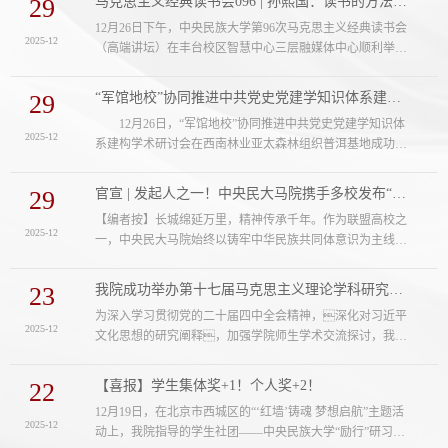
29
马克思主义经典读书会096 | 孙熙国：读书的方法与文章的来路
为依托，携手全校师生共同打造有深度、有特色、有温度的
12月26日下午，中央民族大学第96次马克思主义经典读书会
马克思主义理论研究的学术交流阵地。《“两个结合”研究》
2025-12
（高端讲坛）在丰台校区智慧中心三层融媒体中心顺利举
第三期 本期设有【教学探索】、【理论研究】、【政策
行。北京大学博雅特聘教授，北京大学习近平新时代中国特
解读】三个栏目，共计收录9篇...
色社会主义思想研究院常务副院长、中国文化发展研究中心
29
“军馆地校”协同推进中共党史党建学知识体系建构学术研讨会成功举办
主任孙熙国应邀围绕“读书的方法与文章的来路”进行了精彩
12月26日，“军馆地校”协同推进中共党史党建学知识体
的学术分享。本期读书会（高端讲坛）由我院思想政治教育
2025-12
系建构学术研讨会在西南林业亚太森林组织普洱基地成功举
系主任岳凤兰副教授主持、副院长宫玉涛教授担任评议人，
办。本次研讨会由西南林业大学和北京林业大学联合主办，
校内外50余名师生参加。孙教授系统....
西南林业大学马克思主义学院、北京林业大学马克思主义学
29
官宣 | 发起人之一！中央民大马院携手多校发布“长城上的思政课”高校联盟倡议书
院、中央民族大学马克思主义学院、北京师范大学中共党史
【编者按】长城绵延万里，精神传承千年。作为联盟高校之
党建研究院等单位共同承办。来自全国多所高校和科研机
2025-12
一，中央民大马院始终以铸牢中华民族共同体意识为主线，
构、多家学术期刊和纪念馆博物馆、自然保护地等领域的专
深耕“行走的思政课”。此次携手20所高校发起倡议，正是将
家学者120余人参会，围绕中共党史党...
长城精神与育人使命相融的生动实践。我院将持续深挖长城
23
我院成功举办第十七届马克思主义理论学科研究生学术研讨会
文化中“铸牢中华民族共同体意识”的文化基因，以文化人、
为深入学习贯彻党的二十届四中全会精神，深化对习近平
以史育人，让思政课在守遗创新中滋养各族青年成长。“长城
2025-12
文化思想的研究阐释，加强学院师生学术交流探讨，我院
上的思政课” 高校联盟致全国高校倡议书长城是中华民族的
于12月19日在丰台校区举办了以“习近平文化思想视域中
代表性符号和中华文明的重要...
的‘十五五’发展”为主题的第十七届马克思主义理论学科研究
22
【喜报】学生集体奖+1！个人奖+2！
生学术研讨会。我院全体研究生导师出席本次研讨会。在开
12月19日，在北京市西城区的“‘红墙’铸魂 梦想启航”主题活
幕式上，副院长宫玉涛教授指出，学院研究生研讨会已连
2025-12
动上，我院指导的学生社团——中央民族大学“励行”研习社
续举办十七届，见证了学院与学科的发展历程，本届研讨会