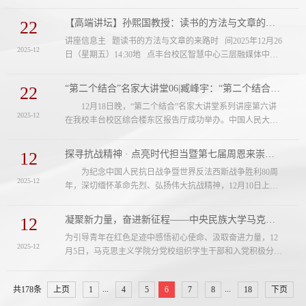
（研究生理论宣讲团）——获评西城区“马院进社区”新时代
更具历史性意义，参会人数创历年之最...
文明实践理论宣讲活动“优秀宣讲团”，宣讲团成员、我院
22
【高端讲坛】孙熙国教授：读书的方法与文章的来路
2025级博士研究生翟成鹏和2024级硕士研究生泽仁朗佳获评
讲座信息主 题读书的方法与文章的来路时 间2025年12月26
“优秀宣讲员”。由中共北京市委宣传部、首都精神文明建设
2025-12
日（星期五）14:30地 点丰台校区智慧中心三层融媒体中心
委员会办公室主办的北京市新时代文明实践系列活动自启动
主讲人孙熙国北京大学博雅特聘教授北京大学习近平新时代
以来，我校“励行”研习...
中国特色社会主义思想研究院常务副院长北京大学中国文化
22
“第二个结合”名家大讲堂06|臧峰宇：“第二个结合”与中华民族的旧邦新命
发展研究中心主任主持人岳凤兰中央民族大学马克思主义学
12月18日晚，“第二个结合”名家大讲堂系列讲座第六讲
院思想政治教育系主任与谈人宫玉涛中央民族大学马克思主
2025-12
在我校丰台校区综合楼东区报告厅成功举办。中国人民大学
义学院副院长主讲人简介孙熙国，北京大学博雅特聘教授，
哲学院院长、中国辩证唯物主义研究会副会长兼马克思主义
北京大学习近平新时代中国特...
政治哲学研究专业委员会会长臧峰宇教授围绕“‘第二个结
12
探寻抗战精神 · 点亮时代担当暨第七届周恩来崇高品质传承人研学团开启研学之旅
合’与中华民族的旧邦新命”进行了精彩讲授。我校党委副书
为纪念中国人民抗日战争暨世界反法西斯战争胜利80周
记、副校长，习近平文化思想研究中心中央民族大学协同研
2025-12
年，深切缅怀革命先烈、弘扬伟大抗战精神，12月10日上
究基地执行主任王雄军研究员主持讲座，并为臧峰宇教授颁
午，“探寻抗战精神·点亮时代担当暨第七届周恩来崇高品质
发“习近平文化思想研究中心中...
传承人研学团”主题研学活动开班仪式在淮安周恩来纪念馆举
12
凝聚新力量，奋进新征程——中央民族大学马克思主义学院分党校开展学生干部培训暨...
行。 本次活动由周恩来纪念地管理局和中央民族大学共
为引导青年在红色足迹中感悟初心使命、汲取奋进力量，12
同主办，周恩来纪念馆和中央民族大学马克思主义学院共同
2025-12
月5日，马克思主义学院分党校组织学生干部和入党积极分子
承办。周恩来纪念地管理局党委书记、局长，周恩来纪念馆
赴中共中央北京香山革命纪念地，开展以“凝聚新力量，奋进
馆长祁素娟，中央民族大学马克思...
新征程”为主题的学生干部培训暨积极分子实践培训活动，学
...
...
共178条
上页
1
4
5
6
7
8
18
下页
院党政办公室主任谢飞、团委书记李剑章、教学办乔永强参