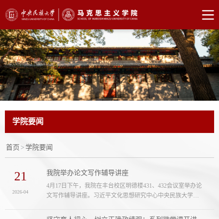
学院要闻
首页
>
学院要闻
21
我院举办论文写作辅导讲座
4月17日下午，我院在丰台校区明德楼431、432会议室举办论
2026-04
文写作辅导讲座。习近平文化思想研究中心中央民族大学协
同研究基地研究助理、我校哲学与宗教学学院2024级博士研
究生陈俊辉同学应我院学生会邀请，围绕论文写作中的文献