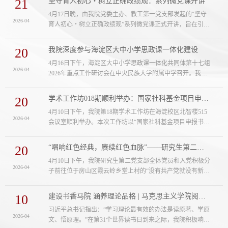
21
坚守育人初心・树立正确政绩观：系列微党课开讲
检索与综述以及论文投稿，与我院部分师生进行了深入交
4月17日晚，由我院党委主办、教工第一党支部发起的“坚守
流。活动由党委副书记、副院长师英杰主持。陈俊辉博士系
2026-04
育人初心・树立正确政绩观”系列微党课正式开讲，旨在引导
统介绍了多元文献检索工具，推荐了中外文著作获取平台，
广大党员师生深入学习贯彻习近平总书记关于树立和践行正
讲解了“识典古籍”在“第二个结合”...
确政绩观的重要论述，强化理论武装、筑牢思想根基，切实
20
我院深度参与海淀区大中小学思政课一体化建设
将正确政绩观融入立德树人、教学科研和日常工作的全过
4月16日下午，海淀区大中小学思政课一体化共同体第十七组
程。学院党委书记、院长孔新峰教授以“‘第二个结合’视野中
2026-04
2026年重点工作研讨会在中央民族大学附属中学召开。我院
的政绩观”为题作首场授课。本次党课由学院党委副书记、副
思想政治教育系主任岳凤兰、青年教师李函珂，与来自中央
院长师英杰主持，60余名党员...
民大附中、首都师范大学附属花园小学的相关负责人和教师
20
学术工作坊018期顺利举办：国家社科基金项目申报书的撰写与打磨
出席会议，共同谋划思政课一体化建设新路径。岳凤兰系统
4月10日下午，我院第18期学术工作坊在海淀校区北智楼515
介绍了我院近年来的工作探索和成效，即紧扣“铸牢中华民族
2026-04
会议室顺利举办。本次工作坊以“国家社科基金项目申报书的
共同体意识”核心主线，充分发挥马克思主义理论学科优势，
撰写与打磨”为主题，中国近现代史系教师围绕拟申报课题进
主动联动21所中小学，成功构建...
行集中研讨、逐份打磨，孟凡东教授、狄鸿旭和王冬丽副教
20
“唱响红色经典，赓续红色血脉”——研究生第二党支部赴“没有共产党就没有新中国...
授，结合自身丰富的申报与评审经验，从选题凝练、论证逻
4月10日下午，我院研究生第二党支部全体党员和入党积极分
辑、创新点提炼、研究设计等多个维度，提出修改优化建
2026-04
子前往位于房山区霞云岭乡堂上村的“没有共产党就没有新中
议，帮助申报教师进一步完善申报书内容、优化整体框架。
国”革命歌曲纪念馆，开展“唱响红色经典，赓续红色血脉”主
“学术工作坊”是我院为营造良好....
题党日活动，学院党政办公室主任谢飞老师、团委书记李剑
10
建设书香马院 涵养理论品格 | 马克思主义学院阅读推广活动掠影
章老师参加此次活动。在讲解员的带领下，大家依次参观了
习近平总书记指出：“学习理论最有效的办法是读原著、学原
纪念馆主展厅和词曲创作旧址，深入了解了1943年曹火星在
2026-04
文、悟原理。”在第31个世界读书日到来之际，我院积极响应
此创作歌曲《没有共产党就没有新中国》的历史背景以及它