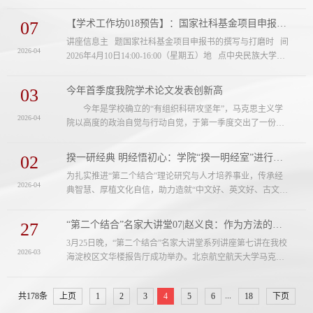
学校阅读推广工作部署，立足学科特色和育人实际，持续深
的传播历程。参观过程中，同...
化阅读育人实践，着力将经典阅读融入学生理论学习、学术
07
【学术工作坊018预告】：国家社科基金项目申报书的撰写与打磨
训练和成长成才全过程。通过不断丰富阅读活动载体，拓展
讲座信息主 题国家社科基金项目申报书的撰写与打磨时 间
阅读推广平台，我院持续推动马克思主义经典与中华优秀传
2026-04
2026年4月10日14:00-16:00（星期五）地 点中央民族大学丰
统文化经典相互贯通、相得益彰，努力在书香校园建设中展
台校区明德楼431会议室主讲人苏海舟中央民族大学马克思主
现马院特色、贡献马院力量。近....
义学院教授主持人刘 涛中央民族大学马克思主义学院讲师
03
今年首季度我院学术论文发表创新高
与谈人孟凡东
今年是学校确立的“有组织科研攻坚年”，马克思主义学
2026-04
院以高度的政治自觉与行动自觉，于第一季度交出了一份亮
眼的“开门红”答卷。截止3月底，我院师生发表学术论文（理
论文章） 24 篇，包括学术论文 17篇、理论文章7篇，其中
02
揆一研经典 明经悟初心：学院“揆一明经室”进行首期活动
CSSCI期刊论文 8 篇、1篇被A&HCI收录，实现了数量和质
为扎实推进“第二个结合”理论研究与人才培养事业，传承经
量双升，以高质量的科研开局为学校“有组织科研攻坚年”献
2026-04
典智慧、厚植文化自信，助力造就“中文好、英文好、古文
上了一份厚礼。审核：孔新峰 师英杰 袁海琴
好，马学强、西学强、中学强”的满怀忠义血性的中华民族当
代君子，3月30日，我院第一期“揆一明经室”经典研读活动暨
27
“第二个结合”名家大讲堂07|赵义良：作为方法的马克思主义
开班仪式在丰台校区顺利举办。本次活动以《大学》为主
3月25日晚，“第二个结合”名家大讲堂系列讲座第七讲在我校
题，由院团委书记、专职辅导员李剑章老师领学，2025级全
2026-03
海淀校区文华楼报告厅成功举办。北京航空航天大学马克思
体硕士和博士研究生参与学习研讨，在逐句研读、深度交流
主义学院院长赵义良教授围绕“作为方法的马克思主义”进行
中感悟经典力量。李老师阐述了...
了精彩讲授。我校党委副书记、副校长，习近平文化思想研
...
共178条
上页
1
2
3
4
5
6
18
下页
究中心中央民族大学协同研究基地执行主任王雄军研究员主